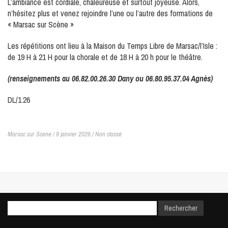
L’ambiance est cordiale, chaleureuse et surtout joyeuse. Alors,
n’hésitez plus et venez rejoindre l’une ou l’autre des formations de
« Marsac sur Scène »
Les répétitions ont lieu à la Maison du Temps Libre de Marsac/l’Isle :
de 19 H à 21 H pour la chorale et de 18 H à 20 h pour le théâtre.
(renseignements au 06.82.00.26.30 Dany ou 06.80.95.37.04 Agnès)
DL/1.26
Marsac sur Scene / 9 janvier 2026 /
Non classé